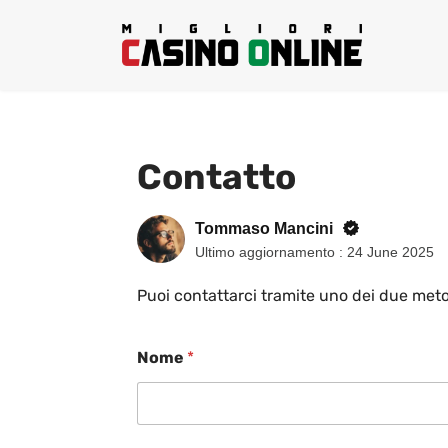
Contatto
Tommaso Mancini
Ultimo aggiornamento :
24 June 2025
Puoi contattarci tramite uno dei due met
Nome
*